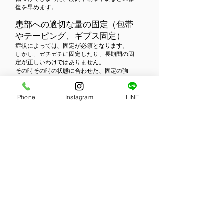
復を早めます。
患部への適切な量の固定（包帯
やテーピング、ギブス固定）
症状によっては、固定が必須となります。
しかし、ガチガチに固定したり、長期間の固
定が正しいわけではありません。
その時その時の状態に合わせた、固定の強
さ、量が大事になります。部位によっては、
その日から動かしてもらい多少の刺激を与え
て早期回復を目指す事もあります。
Phone
Instagram
LINE
ケガや故障が起きてしまった根
本的原因にアプローチ
身体の構造を整えていき、体幹バランスを安
定させます。そうする事によりケガの回復が
早まり、ケガのリスクが減ります。
痛みが出づらい体づくり
交通事故の場合発生機序が複雑なため、症状
が波を打つように痛みが強いこともあれば、
ほとんど感じない時もあります。
当然損傷部位に負担がかかるお仕事やスポー
ツなどをされている方は、痛みを強く感じる
事があります。