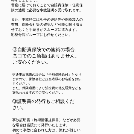
絡をしましょう。
警察に届けておくことで自賠責保険・任意保
険の適用に必要な事故証明を受け取れます。
また、事故時には相手の連絡先や保険加入の
有無、保険会社等の確認など可能な限り済ま
せておくと手続きがスムーズに進みます。
彩整骨院グループにお任せください。
②自賠責保険での施術の場合、
窓口でのご負担はありません。
ご安心ください。
交通事故施術の場合は『全額保険給付』となり
ますので、保険会社と担当者様のお名前をお伝
えください。
また、保険適用により治療費の他交通費なども
支払われますのでご安心ください。
③証明書の発行もご相談くだ
さい。
事故証明書（施術情報提供書）などが必要
な場合は当院にて発行いたします。
初めて事故に合われた方は、流れが難しい