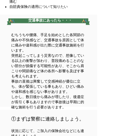
痛む
自賠責保険の適用について知りたい
交通事故にあったら・・・
むちうちや腰痛、手足を始めとした各関節の
痛みや不快感など、交通事故を原因として体
に痛みや違和感が出た際に交通事故施術を行
います。
突然起こってしまう災害なので、想像してい
る以上の衝撃が加わり、普段痛めることのな
い部分が損傷する可能性があり、そこから肩
こりや関節痛など体の各所へ影響を及ぼす事
も考えられます。
事故の直後は興奮して交感神経が優位に立
ち、体が緊張している事もあり、ひどい痛み
や違和感を感じない事があります。
しかし、数日後から痛みが増したり、後遺症
が長引く事もありますので事故後は早期に的
確な施術を行う必要があります。
①まずは警察に連絡しましょう。
状況に応じて、ご加入の保険会社などにも連