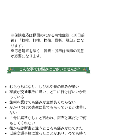
交通事故
※保険適応は原因のわかる急性症状（10日前
後）『捻挫、打撲、挫傷、骨折、脱臼』にな
ります。
※応急処置を除く、骨折・脱臼は医師の同意
が必要になります。
こんな事でお悩みはございませんか?
むちうちになり、しびれや腰の痛みが辛い
家族が交通事故に遭い、どこに行けばいいか迷
っている
施術を受けても痛みが全然良くならない
かかりつけの先生に見てもらっているが改善し
ない
「骨に異常なし」と言われ、湿布と薬だけで何
もしてくれない
後から診断書と違うところも痛みが出てきた
以前交通事故に遭ったことがあり、今でも時々